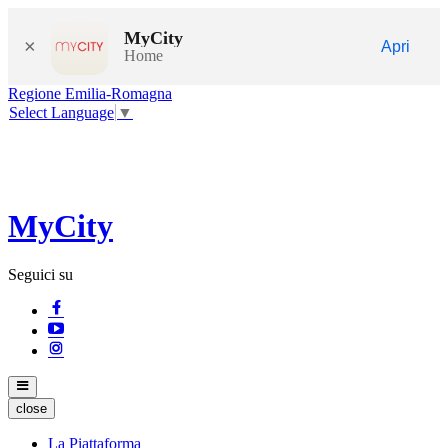
MyCity
×
Apri
Home
Regione Emilia-Romagna
Select Language
▼
MyCity
Seguici su
close
La Piattaforma