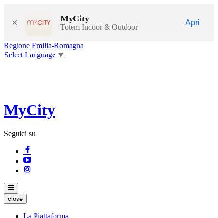
MyCity
×
Apri
Totem Indoor & Outdoor
Regione Emilia-Romagna
Select Language
▼
MyCity
Seguici su
close
La Piattaforma