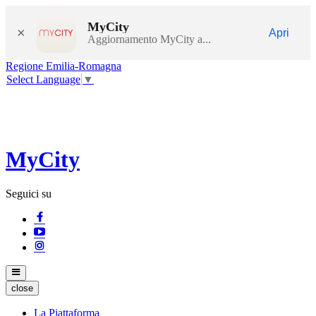
MyCity
×
Apri
Aggiornamento MyCity a...
Regione Emilia-Romagna
Select Language
▼
MyCity
Seguici su
close
La Piattaforma