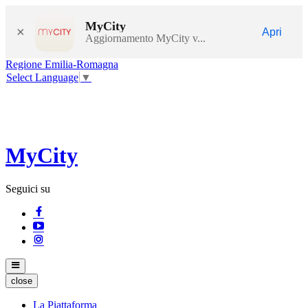
MyCity
×
Apri
Aggiornamento MyCity v...
Regione Emilia-Romagna
Select Language
▼
MyCity
Seguici su
close
La Piattaforma