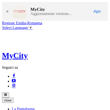
MyCity
×
Apri
Aggiornamento versione...
Regione Emilia-Romagna
Select Language
▼
MyCity
Seguici su
close
La Piattaforma