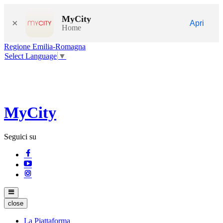
MyCity
×
Apri
Home
Regione Emilia-Romagna
Select Language
▼
MyCity
Seguici su
close
La Piattaforma